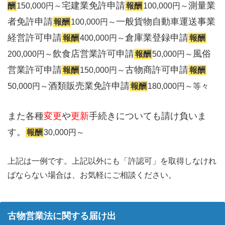
宅建業免許申請
測量業
酬
150,000円～
報酬
100,000円～
者免許申請
一般貨物自動車運送事業
報酬
100,000円～
経営許可申請
倉庫業登録申請
報酬
400,000円～
報酬
飲食店営業許可申請
風俗
200,000円～
報酬
50,000円～
営業許可申請
古物商許可申請
報酬
150,000円～
報酬
酒類販売業免許申請
50,000円～
報酬
180,000円～等々
また各種
変更
や
更新
手続きについても請け負いま
す。
報酬
30,000円～
上記は一例です。上記以外にも「許認可」を取得しなけれ
ばならない場合は、お気軽にご相談ください。
古物営業法に関する届け出