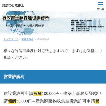
諏訪の行政書士
MENU
代表挨拶
トップページ
＞
業務＆料金
＞ 各種許認可
事業所概要
様々な許認可業務に対応致しますので、まずはお気軽にご
業務＆料金
相談ください。
お問い合わせ
営業許認可
子供のための法律教室
建設業許可申請
建築士事務所登録申
報酬
100,000円～
請
産業廃棄物収集運搬業許可申請
報酬
50,000円～
報